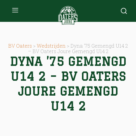
BV Oaters
>
Wedstrijden
>
Dyna ’75 Gemengd U14 2
– BV Oaters Joure Gemengd U14 2
DYNA ’75 GEMENGD
U14 2 – BV OATERS
JOURE GEMENGD
U14 2