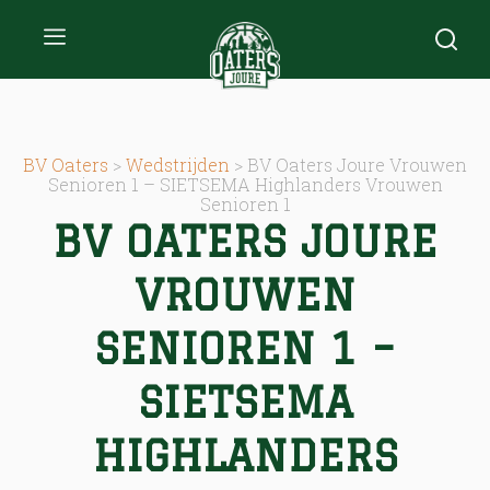
BV Oaters
>
Wedstrijden
>
BV Oaters Joure Vrouwen
Senioren 1 – SIETSEMA Highlanders Vrouwen
Senioren 1
BV OATERS JOURE
VROUWEN
SENIOREN 1 –
SIETSEMA
HIGHLANDERS