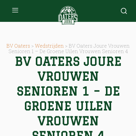
BV Oaters
>
Wedstrijden
>
BV Oaters Joure Vrouwen
Senioren 1 – De Groene Uilen Vrouwen Senioren 4
BV OATERS JOURE
VROUWEN
SENIOREN 1 – DE
GROENE UILEN
VROUWEN
SENIOREN 4