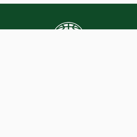
SPORTFUN
Sewei 3
8501 SP Joure
0513 417 648
Website