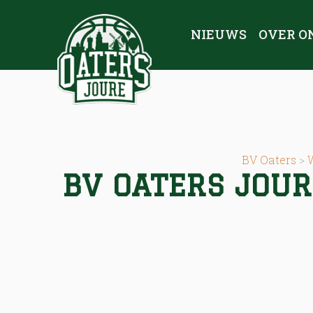
NIEUWS
OVER O
BV Oaters
>
BV OATERS JOUR