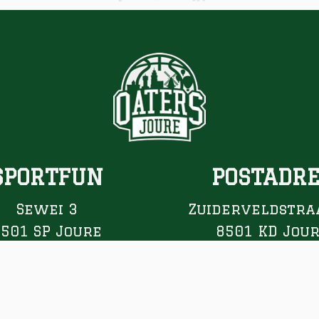
SPORTFUN
POSTADR
Sewei 3
Zuiderveldstra
8501 SP Joure
8501 KD Jou
0513 417 648
Website