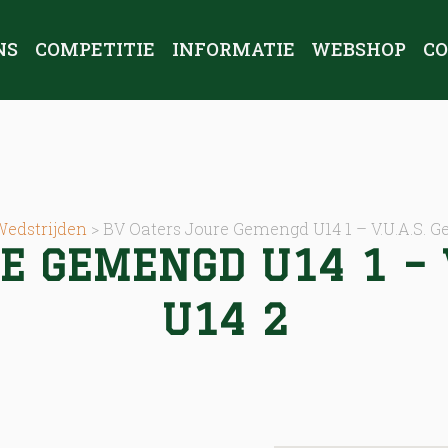
NS
COMPETITIE
INFORMATIE
WEBSHOP
C
Wedstrijden
>
BV Oaters Joure Gemengd U14 1 – V.U.A.S. 
E GEMENGD U14 1 – V
U14 2