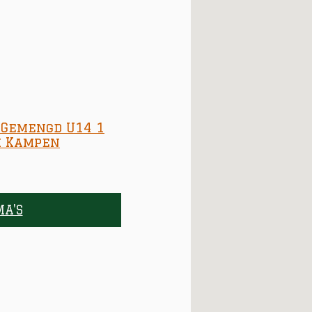
 Gemengd U14 1
k Kampen
MA'S