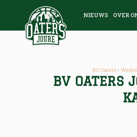
NIEUWS
OVER O
BV Oaters
>
Wedstr
BV OATERS J
K