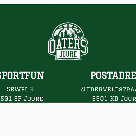
SPORTFUN
POSTADR
Sewei 3
Zuiderveldstra
8501 SP Joure
8501 KD Jou
0513 417 648
Website