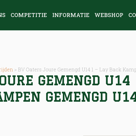
NS
COMPETITIE
INFORMATIE
WEBSHOP
C
ijden
>
BV Oaters Joure Gemengd U14 1 – Lay Back Kam
OURE GEMENGD U14 
AMPEN GEMENGD U14