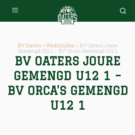
BV Oaters
>
Wedstrijden
>
BV Oaters Joure
Gemengd U12 1 – BV Orca’s Gemengd U12 1
BV OATERS JOURE
GEMENGD U12 1 –
BV ORCA’S GEMENGD
U12 1