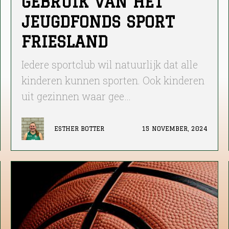
GEBRUIK VAN HET
JEUGDFONDS SPORT
FRIESLAND
Iedere sportclub wil natuurlijk dat alle
kinderen kunnen sporten. Ook kinderen
uit gezinnen waar gee…
ESTHER BOTTER
15 NOVEMBER, 2024