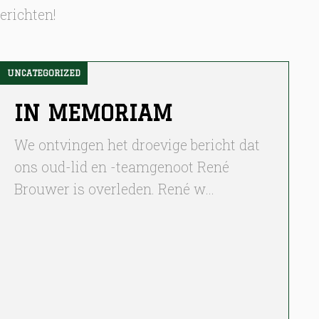
erichten!
UNCATEGORIZED
UNCATEGORIZED
IN MEMORIAM
We ontvingen het droevige bericht dat
ons oud-lid en -teamgenoot René
Brouwer is overleden. René w…