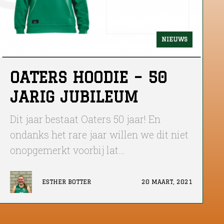
NIEUWS
OATERS HOODIE – 50
JARIG JUBILEUM
Dit jaar bestaat Oaters 50 jaar! En
ondanks het rare jaar willen we dit niet
onopgemerkt voorbij lat…
ESTHER BOTTER
20 MAART, 2021