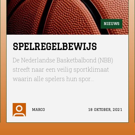
NIEUWS
SPELREGELBEWIJS
De Nederlandse Basketbalbond (NBB)
streeft naar een veilig sportklimaat
waarin alle spelers hun spor…
MARCO
18 OKTOBER, 2021