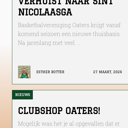
VERHUIST NAAR SINT
NICOLAASGA
Basketbalvereniging Oaters krijgt vanaf
komend seizoen een nieuwe thuisbasis.
Na jarenlang met veel …
ESTHER BOTTER
27 MAART, 2026
NIEUWS
NIEUWS
CLUBSHOP OATERS!
Mogelijk was het je al opgevallen dat er